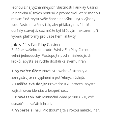
Jednou z nejvýznamnějších vlastností FairPlay Casino
je nabídka různých bonusů a promoakcí, které mohou
maximálně zvýšit vaše šance na výhru. Tyto výhody
jsou často navrženy tak, aby přilákaly nové hráče a
udržely stávající, což může být klíčovým faktorem při
výběru platformy pro vaše herní aktivity.
Jak začít s FairPlay Casino
Začátek vašeho dobrodružství v FairPlay Casino je
velmi jednoduchý. Postupujte podle následujících
kroků, abyste se rychle dostali ke svému hraní:
Vytvořte účet:
Navštivte webové stránky a
zaregistrujte se vyplněním potřebných údajů.
Ověřte své údaje:
Proveďte KYC proces, abyste
zajistili svou identitu a bezpečnost.
Provést vklad:
Minimální vklad je 100 CZK, což
usnadňuje začátek hraní.
Vyberte si hru:
Prozkoumejte širokou nabídku her,