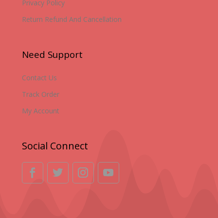
Privacy Policy
Return Refund And Cancellation
Need Support
Contact Us
Track Order
My Account
Social Connect