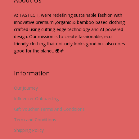
About Us
At FASTECH, we’re redefining sustainable fashion with
innovative premium ,organic & bamboo-based clothing
crafted using cutting-edge technology and AI-powered
design. Our mission is to create fashionable, eco-
friendly clothing that not only looks good but also does
good for the planet. 🌍🌱
Information
Our Journey
Influencer Onboarding
Gift Voucher Terms And Conditions
Term and Conditions
Shipping Policy