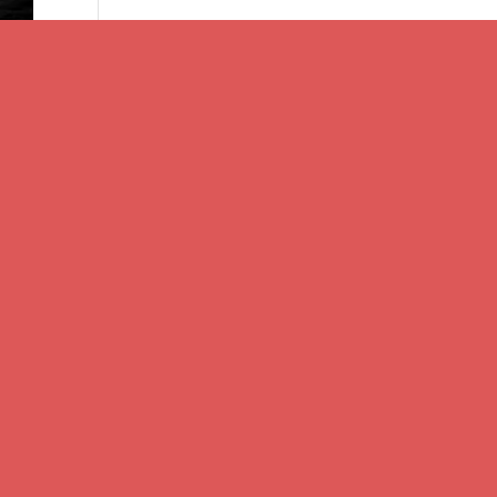
laBet
te
Social Connect