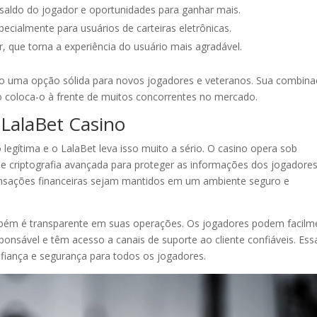
aldo do jogador e oportunidades para ganhar mais.
pecialmente para usuários de carteiras eletrônicas.
r, que torna a experiência do usuário mais agradável.
mo uma opção sólida para novos jogadores e veteranos. Sua combin
so coloca-o à frente de muitos concorrentes no mercado.
 LalaBet Casino
legítima e o LalaBet leva isso muito a sério. O casino opera sob
de criptografia avançada para proteger as informações dos jogadores
ansações financeiras sejam mantidos em um ambiente seguro e
bém é transparente em suas operações. Os jogadores podem facilm
ponsável e têm acesso a canais de suporte ao cliente confiáveis. Ess
fiança e segurança para todos os jogadores.