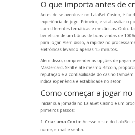
O que importa antes de c
Antes de se aventurar no LalaBet Casino, é fun
experiência de jogo. Primeiro, é vital avaliar o
com diferentes temáticas e mecânicas. Outro f
beneficiar de um bônus de boas-vindas de 100% a
para jogar. Além disso, a rapidez no processame
eletrônicas levando apenas 15 minutos.
Além disso, compreender as opções de pagamento
Mastercard, Skrill e até mesmo Bitcoin, propor
reputação e a confiabilidade do casino também 
indica experiência e estabilidade no setor.
Como começar a jogar no 
Iniciar sua jornada no LalaBet Casino é um proc
primeiros passos:
Criar uma Conta:
Acesse o site do LalaBet e
nome, e-mail e senha.