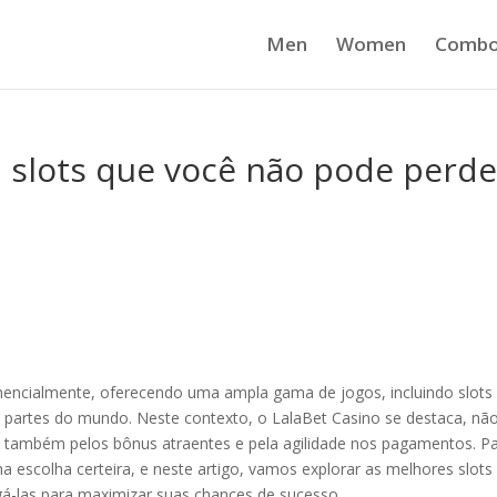
Men
Women
Comb
: slots que você não pode perde
encialmente, oferecendo uma ampla gama de jogos, incluindo slots
partes do mundo. Neste contexto, o LalaBet Casino se destaca, nã
 também pelos bônus atraentes e pela agilidade nos pagamentos. P
 escolha certeira, e neste artigo, vamos explorar as melhores slots
gá-las para maximizar suas chances de sucesso.