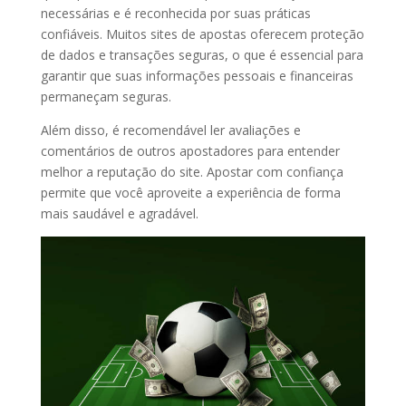
necessárias e é reconhecida por suas práticas
confiáveis. Muitos sites de apostas oferecem proteção
de dados e transações seguras, o que é essencial para
garantir que suas informações pessoais e financeiras
permaneçam seguras.
Além disso, é recomendável ler avaliações e
comentários de outros apostadores para entender
melhor a reputação do site. Apostar com confiança
permite que você aproveite a experiência de forma
mais saudável e agradável.