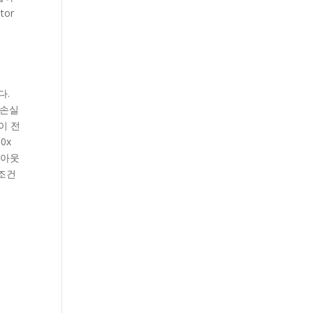
or
지
다.
 손실
이 전
0x
시아웃
 조건