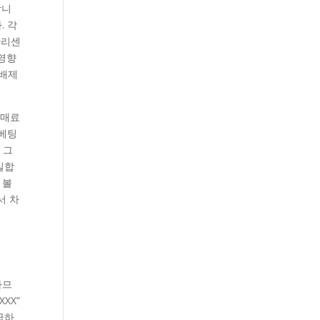
합니
. 각
관리센
 영향
 배제
 매료
 베팅
 그
일합
 볼
서 차
하므
XX”
급하