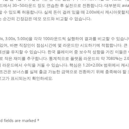
에서 30~50라운드 정도 연습한 후 실전으로 전환합니다. 대부분의 aviat
 수 있도록 허용합니다. 실제 돈이 걸려 있을 때 2.00x에서 캐시아웃할
 순간의 긴장감은 데모 모드와 비교할 수 없습니다.
x, 3.00x, 5.00x)을 각각 100라운드씩 실행하여 결과를 비교할 수 있습니
 있어, 바쁜 직장인이 점심시간에 몇 라운드만 시도하기에 적합합니다. 큰
 세션을 유지할 수 있습니다. 한국 플레이어 중 보수적 성향을 가진 이들은 
r로 작은 재미를 추구합니다. 통계적으로 플랫폼 라운드의 약 7080%는 2.0
라운드에서 수익을 거둘 수 있습니다. 핵심은 1.20×2.00x 범위에서 캐
 조건은 보너스를 실제 출금 가능한 금액으로 전환하기 위해 충족해야 할
” 로고가 표시되는지 확인하세요.
ed fields are marked
*