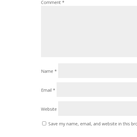
Comment
*
Name
*
Email
*
Website
Save my name, email, and website in this br