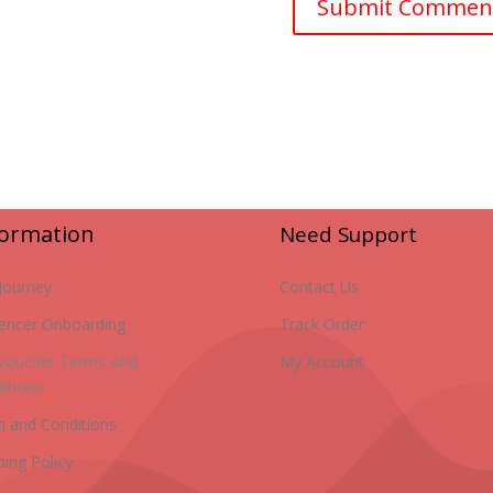
formation
Need Support
Journey
Contact Us
uencer Onboarding
Track Order
 Voucher Terms And
My Account
itions
 and Conditions
ping Policy