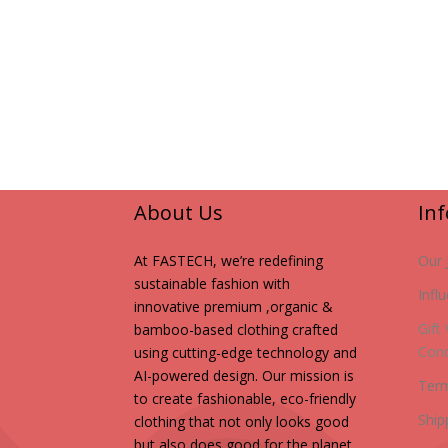
About Us
In
At FASTECH, we’re redefining
Our 
sustainable fashion with
Infl
innovative premium ,organic &
Gift
bamboo-based clothing crafted
Cond
using cutting-edge technology and
AI-powered design. Our mission is
Term
to create fashionable, eco-friendly
Ship
clothing that not only looks good
but also does good for the planet.