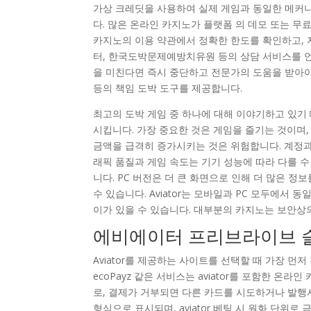
가상 크레딧을 사용하여 실제 게임과 동일한 메커니
다. 많은 온라인 카지노가 플랫폼 의 데모 또는 무
카지노의 이용 약관에서 정확한 한도를 확인하고,
터, 한국도박문제예방치유원 등의 상담 서비스를 언
을 미친다면 즉시 중단하고 전문가의 도움을 받아야 
등의 책임 도박 도구를 제공합니다.
최고의 도박 게임 중 하나에 대해 이야기하고 있기
시킵니다. 가장 중요한 것은 게임을 즐기는 것이며,
금액을 급격히 증가시키는 것은 위험합니다. 계정과
래픽 품질과 게임 속도는 기기 성능에 따라 다를 수
니다. PC 버전은 더 큰 화면으로 인해 더 많은 정보
수 있습니다. Aviator는 모바일과 PC 모두에서
이가 있을 수 있습니다. 대부분의 카지노는 보안상
에비에이터 프리브라이브 
Aviator를 제공하는 사이트를 선택할 때 가장 먼저 확
ecoPayz 같은 서비스는 aviator를 포함한 
로, 결제가 거부되면 다른 카드를 시도하거나 발행사에
형식으로 표시되며, aviator 베팅 시 원화 단위