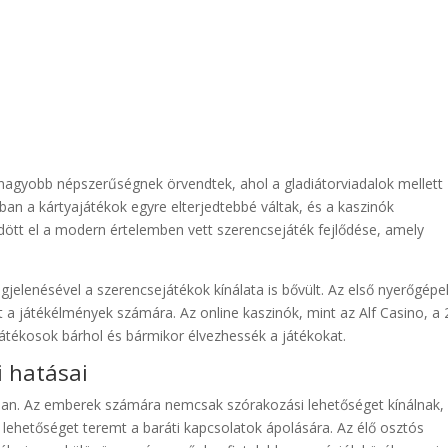
agyobb népszerűségnek örvendtek, ahol a gladiátorviadalok mellett
ban a kártyajátékok egyre elterjedtebbé váltak, és a kaszinók
dött el a modern értelemben vett szerencsejáték fejlődése, amely
jelenésével a szerencsejátékok kínálata is bővült. Az első nyerőgépe
t a játékélmények számára. Az online kaszinók, mint az Alf Casino, a 
átékosok bárhol és bármikor élvezhessék a játékokat.
i hatásai
tlan. Az emberek számára nemcsak szórakozási lehetőséget kínálnak,
lehetőséget teremt a baráti kapcsolatok ápolására. Az élő osztós