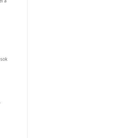
el a
,
 sok
.