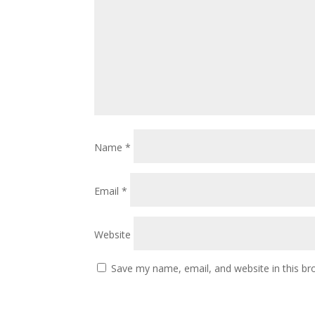
Name
*
Email
*
Website
Save my name, email, and website in this br