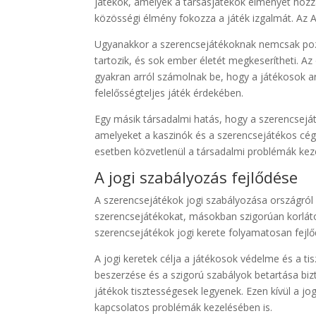
játékok, amelyek a társasjátékok élményét hozz
közösségi élmény fokozza a játék izgalmát. Az A
Ugyanakkor a szerencsejátékoknak nemcsak pozi
tartozik, és sok ember életét megkeserítheti. A
gyakran arról számolnak be, hogy a játékosok 
felelősségteljes játék érdekében.
Egy másik társadalmi hatás, hogy a szerencseját
amelyeket a kaszinók és a szerencsejátékos cége
esetben közvetlenül a társadalmi problémák keze
A jogi szabályozás fejlődése
A szerencsejátékok jogi szabályozása országról 
szerencsejátékokat, másokban szigorúan korláto
szerencsejátékok jogi kerete folyamatosan fejlőd
A jogi keretek célja a játékosok védelme és a 
beszerzése és a szigorú szabályok betartása bi
játékok tisztességesek legyenek. Ezen kívül a j
kapcsolatos problémák kezelésében is.