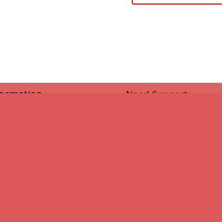
formation
Need Support
Journey
Contact Us
uencer Onboarding
Track Order
 Voucher Terms And
My Account
itions
 and Conditions
ping Policy
acy Policy