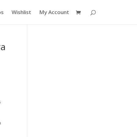
os
Wishlist
My Account
ra
s
a