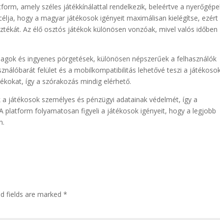
tform, amely széles játékkínálattal rendelkezik, beleértve a nyerőgépe
 célja, hogy a magyar játékosok igényeit maximálisan kielégítse, ezért
sztékát. Az élő osztós játékok különösen vonzóak, mivel valós időben
agok és ingyenes pörgetések, különösen népszerűek a felhasználók
ználóbarát felület és a mobilkompatibilitás lehetővé teszi a játékoso
ékokat, így a szórakozás mindig elérhető.
ák a játékosok személyes és pénzügyi adatainak védelmét, így a
A platform folyamatosan figyeli a játékosok igényeit, hogy a legjobb
n.
ed fields are marked
*