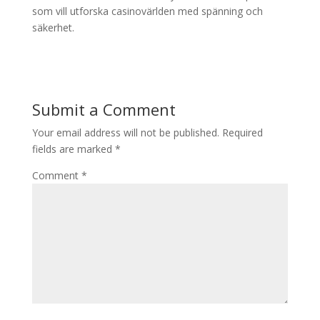
som vill utforska casinovärlden med spänning och
säkerhet.
Submit a Comment
Your email address will not be published.
Required
fields are marked
*
Comment
*