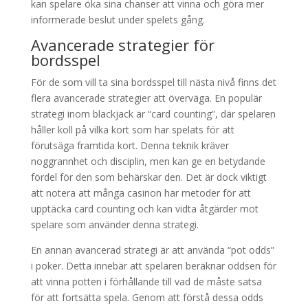
kan spelare öka sina chanser att vinna och göra mer
informerade beslut under spelets gång.
Avancerade strategier för
bordsspel
För de som vill ta sina bordsspel till nästa nivå finns det
flera avancerade strategier att överväga. En populär
strategi inom blackjack är “card counting”, där spelaren
håller koll på vilka kort som har spelats för att
förutsäga framtida kort. Denna teknik kräver
noggrannhet och disciplin, men kan ge en betydande
fördel för den som behärskar den. Det är dock viktigt
att notera att många casinon har metoder för att
upptäcka card counting och kan vidta åtgärder mot
spelare som använder denna strategi.
En annan avancerad strategi är att använda “pot odds”
i poker. Detta innebär att spelaren beräknar oddsen för
att vinna potten i förhållande till vad de måste satsa
för att fortsätta spela. Genom att förstå dessa odds