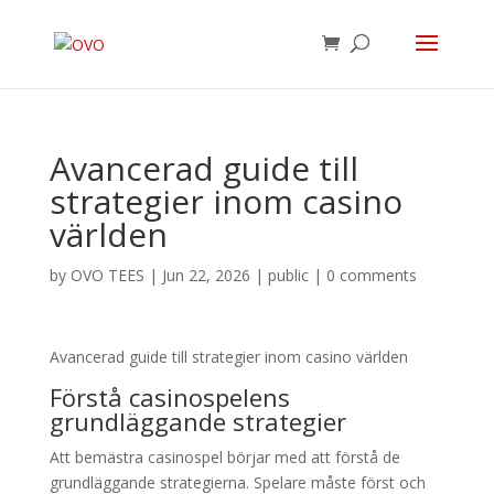
Avancerad guide till
strategier inom casino
världen
by
OVO TEES
|
Jun 22, 2026
|
public
|
0 comments
Avancerad guide till strategier inom casino världen
Förstå casinospelens
grundläggande strategier
Att bemästra casinospel börjar med att förstå de
grundläggande strategierna. Spelare måste först och