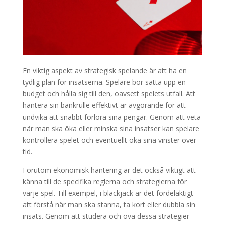
En viktig aspekt av strategisk spelande är att ha en
tydlig plan för insatserna. Spelare bör sätta upp en
budget och hålla sig till den, oavsett spelets utfall. Att
hantera sin bankrulle effektivt är avgörande för att
undvika att snabbt förlora sina pengar. Genom att veta
när man ska öka eller minska sina insatser kan spelare
kontrollera spelet och eventuellt öka sina vinster över
tid.
Förutom ekonomisk hantering är det också viktigt att
känna till de specifika reglerna och strategierna för
varje spel. Till exempel, i blackjack är det fördelaktigt
att förstå när man ska stanna, ta kort eller dubbla sin
insats. Genom att studera och öva dessa strategier