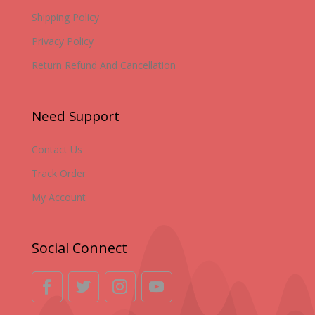
Shipping Policy
Privacy Policy
Return Refund And Cancellation
Need Support
Contact Us
Track Order
My Account
Social Connect