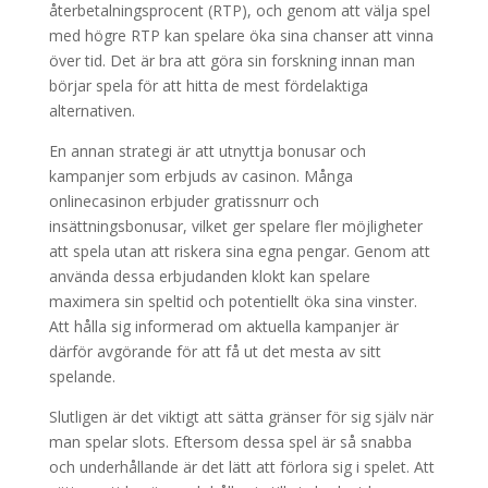
återbetalningsprocent (RTP), och genom att välja spel
med högre RTP kan spelare öka sina chanser att vinna
över tid. Det är bra att göra sin forskning innan man
börjar spela för att hitta de mest fördelaktiga
alternativen.
En annan strategi är att utnyttja bonusar och
kampanjer som erbjuds av casinon. Många
onlinecasinon erbjuder gratissnurr och
insättningsbonusar, vilket ger spelare fler möjligheter
att spela utan att riskera sina egna pengar. Genom att
använda dessa erbjudanden klokt kan spelare
maximera sin speltid och potentiellt öka sina vinster.
Att hålla sig informerad om aktuella kampanjer är
därför avgörande för att få ut det mesta av sitt
spelande.
Slutligen är det viktigt att sätta gränser för sig själv när
man spelar slots. Eftersom dessa spel är så snabba
och underhållande är det lätt att förlora sig i spelet. Att