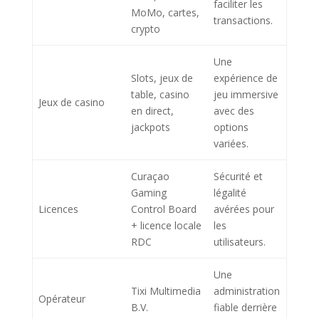
faciliter les
MoMo, cartes,
transactions.
crypto
Une
Slots, jeux de
expérience de
table, casino
jeu immersive
Jeux de casino
en direct,
avec des
jackpots
options
variées.
Curaçao
Sécurité et
Gaming
légalité
Licences
Control Board
avérées pour
+ licence locale
les
RDC
utilisateurs.
Une
Tixi Multimedia
administration
Opérateur
B.V.
fiable derrière