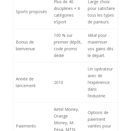
Plus de 40
Large choix
disciplines + 6
pour satisfaire
Sports proposés
catégories
tous les types
eSport
de parieurs.
100 % sur
Idéal pour
Bonus de
premier dépôt,
maximiser
bienvenue
code promo
vos gains dès
dédié
le départ.
Un opérateur
avec de
Année de
2010
l’expérience
lancement
dans
l’industrie.
Airtel Money,
Options de
Orange
paiement
Money, M-
Paiements
variées pour
Pesa, MTN