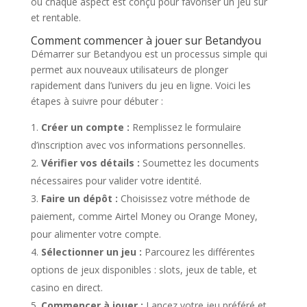
où chaque aspect est conçu pour favoriser un jeu sûr
et rentable.
Comment commencer à jouer sur Betandyou
Démarrer sur Betandyou est un processus simple qui
permet aux nouveaux utilisateurs de plonger
rapidement dans l’univers du jeu en ligne. Voici les
étapes à suivre pour débuter :
Créer un compte :
Remplissez le formulaire
d’inscription avec vos informations personnelles.
Vérifier vos détails :
Soumettez les documents
nécessaires pour valider votre identité.
Faire un dépôt :
Choisissez votre méthode de
paiement, comme Airtel Money ou Orange Money,
pour alimenter votre compte.
Sélectionner un jeu :
Parcourez les différentes
options de jeux disponibles : slots, jeux de table, et
casino en direct.
Commencer à jouer :
Lancez votre jeu préféré et