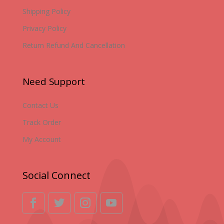
Shipping Policy
Privacy Policy
Return Refund And Cancellation
Need Support
Contact Us
Track Order
My Account
Social Connect