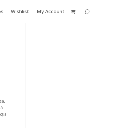
os
Wishlist
My Account
ea,
că
cția