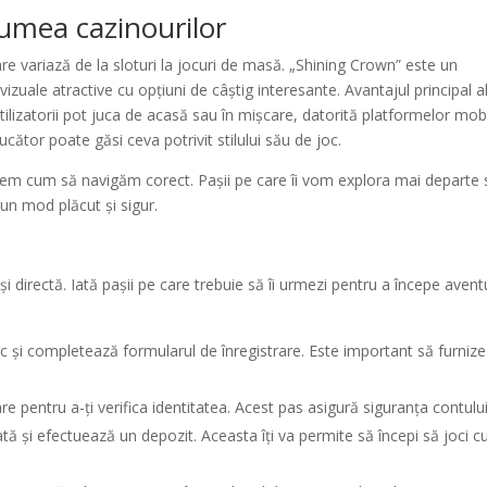
lumea cazinourilor
are variază de la sloturi la jocuri de masă. „Shining Crown” este un
uale atractive cu opțiuni de câștig interesante. Avantajul principal a
Utilizatorii pot juca de acasă sau în mișcare, datorită platformelor mob
ucător poate găsi ceva potrivit stilului său de joc.
legem cum să navigăm corect. Pașii pe care îi vom explora mai departe 
-un mod plăcut și sigur.
i directă. Iată pașii pe care trebuie să îi urmezi pentru a începe avent
și completează formularul de înregistrare. Este important să furnize
pentru a-ți verifica identitatea. Acest pas asigură siguranța contului
ă și efectuează un depozit. Aceasta îți va permite să începi să joci c