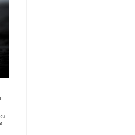
u
 cu
nt