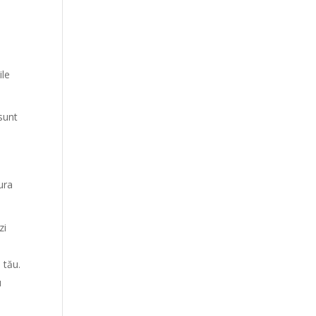
l
ile
sunt
ura
zi
 tău.
u