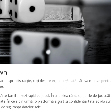
own
r despre distracție, ci și despre experiență. Iată câteva motive pentr
ne:
ă te familiarizezi rapid cu jocul. În al doilea rând, opțiunile de joc atât
litate. În cele din urmă, o platformă sigură și confidențialitate solidă su
 de siguranța datelor sale.