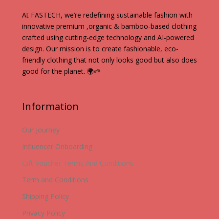
At FASTECH, we’re redefining sustainable fashion with
innovative premium ,organic & bamboo-based clothing
crafted using cutting-edge technology and AI-powered
design. Our mission is to create fashionable, eco-
friendly clothing that not only looks good but also does
good for the planet. 🌍🌱
Information
Our Journey
Influencer Onboarding
Gift Voucher Terms And Conditions
Term and Conditions
Shipping Policy
Privacy Policy