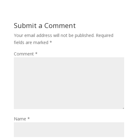
Submit a Comment
Your email address will not be published.
Required
fields are marked
*
Comment
*
Name
*