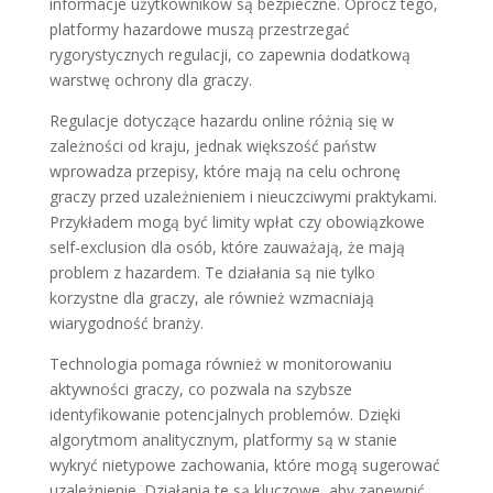
informacje użytkowników są bezpieczne. Oprócz tego,
platformy hazardowe muszą przestrzegać
rygorystycznych regulacji, co zapewnia dodatkową
warstwę ochrony dla graczy.
Regulacje dotyczące hazardu online różnią się w
zależności od kraju, jednak większość państw
wprowadza przepisy, które mają na celu ochronę
graczy przed uzależnieniem i nieuczciwymi praktykami.
Przykładem mogą być limity wpłat czy obowiązkowe
self-exclusion dla osób, które zauważają, że mają
problem z hazardem. Te działania są nie tylko
korzystne dla graczy, ale również wzmacniają
wiarygodność branży.
Technologia pomaga również w monitorowaniu
aktywności graczy, co pozwala na szybsze
identyfikowanie potencjalnych problemów. Dzięki
algorytmom analitycznym, platformy są w stanie
wykryć nietypowe zachowania, które mogą sugerować
uzależnienie. Działania te są kluczowe, aby zapewnić