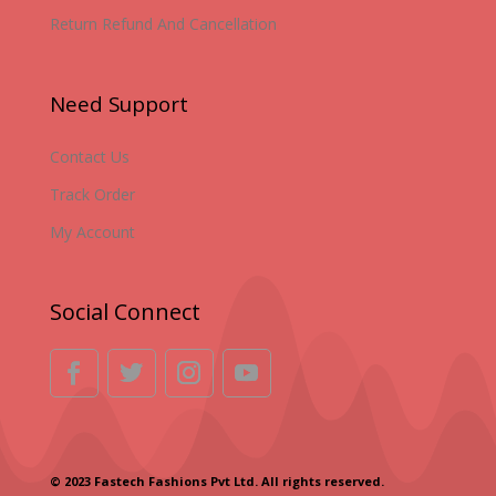
Return Refund And Cancellation
Need Support
Contact Us
Track Order
My Account
Social Connect
© 2023 Fastech Fashions Pvt Ltd. All rights reserved.