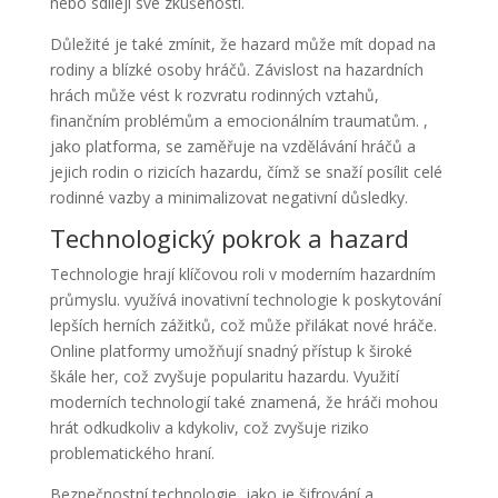
nebo sdílejí své zkušenosti.
Důležité je také zmínit, že hazard může mít dopad na
rodiny a blízké osoby hráčů. Závislost na hazardních
hrách může vést k rozvratu rodinných vztahů,
finančním problémům a emocionálním traumatům. ,
jako platforma, se zaměřuje na vzdělávání hráčů a
jejich rodin o rizicích hazardu, čímž se snaží posílit celé
rodinné vazby a minimalizovat negativní důsledky.
Technologický pokrok a hazard
Technologie hrají klíčovou roli v moderním hazardním
průmyslu. využívá inovativní technologie k poskytování
lepších herních zážitků, což může přilákat nové hráče.
Online platformy umožňují snadný přístup k široké
škále her, což zvyšuje popularitu hazardu. Využití
moderních technologií také znamená, že hráči mohou
hrát odkudkoliv a kdykoliv, což zvyšuje riziko
problematického hraní.
Bezpečnostní technologie, jako je šifrování a