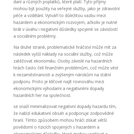
daní a různých poplatků, které platí. Tyto příjmy
mohou být použity na veřejné služby, jako je zdravotní
péče a vzdělání. Vytváří to důležitou vazbu mezi
hazardem a ekonomickým rozvojem, ačkoliv je nutné
brát v úvahu i negativní důsledky spojené se závislostí
a sociálními problémy.
Na druhé straně, problematické hráčství může mít za
následek vyšší náklady na sociální služby, což může
zatěžovat ekonomiku. Osoby závislé na hazardních
hrách často čelí finančním problémům, což může vést
k nezaměstnanosti a zvýšeným nárokům na státní
podporu. Proto je klíčové najít rovnováhu mezi
ekonomickými výhodami a negativními dopady
hazardních her na společnost.
se snaží minimalizovat negativní dopady hazardu tím,
že nabízí edukativní obsah a podporuje zodpovědné
hraní. Tímto způsobem mohou hráči získat větší
povědomí o rizicích spojených s hazardem a
ekonomickými důsledky, které mohou vyplývat z