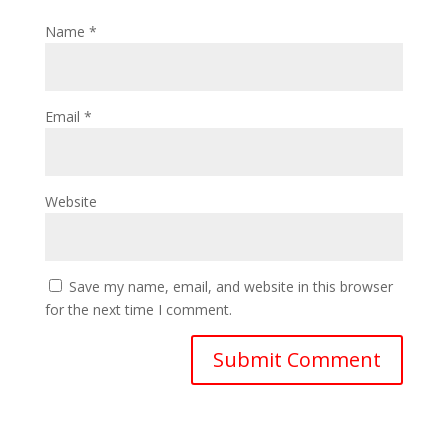
Name
*
Email
*
Website
Save my name, email, and website in this browser
for the next time I comment.