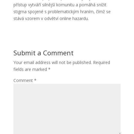
přístup vytváří silnější komunitu a pomáhá snížit
stigma spojené s problematickým hraním, čímž se
stává vzorem v odvětví online hazardu.
Submit a Comment
Your email address will not be published.
Required
fields are marked
*
Comment
*