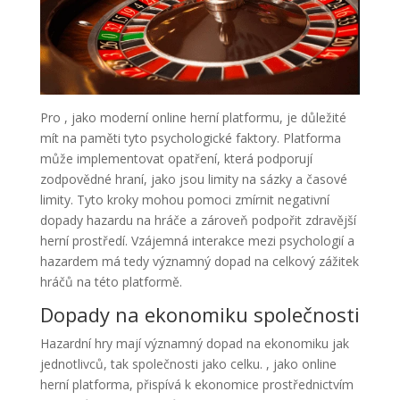
Pro , jako moderní online herní platformu, je důležité
mít na paměti tyto psychologické faktory. Platforma
může implementovat opatření, která podporují
zodpovědné hraní, jako jsou limity na sázky a časové
limity. Tyto kroky mohou pomoci zmírnit negativní
dopady hazardu na hráče a zároveň podpořit zdravější
herní prostředí. Vzájemná interakce mezi psychologií a
hazardem má tedy významný dopad na celkový zážitek
hráčů na této platformě.
Dopady na ekonomiku společnosti
Hazardní hry mají významný dopad na ekonomiku jak
jednotlivců, tak společnosti jako celku. , jako online
herní platforma, přispívá k ekonomice prostřednictvím