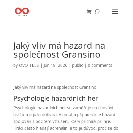
Jaký vliv má hazard na
společnost Gransino
by
OVO TEES
|
Jun 18, 2026
|
public
|
0 comments
Jaký vliv má hazard na společnost Gransino
Psychologie hazardních her
Psychologie hazardních her se zaměřuje na chování
hráčů a jejich motivaci. V mnoha případech je hazard
spojován s pocitem vzrušení, který přichází při hře.
Hráči často hledají adrenalin, a to je důvod, proč se do