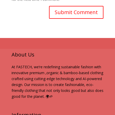
About Us
At FASTECH, we’re redefining sustainable fashion with
innovative premium ,organic & bamboo-based clothing
crafted using cutting-edge technology and AI-powered
design. Our mission is to create fashionable, eco-
friendly clothing that not only looks good but also does
good for the planet. 🌍🌱
Information