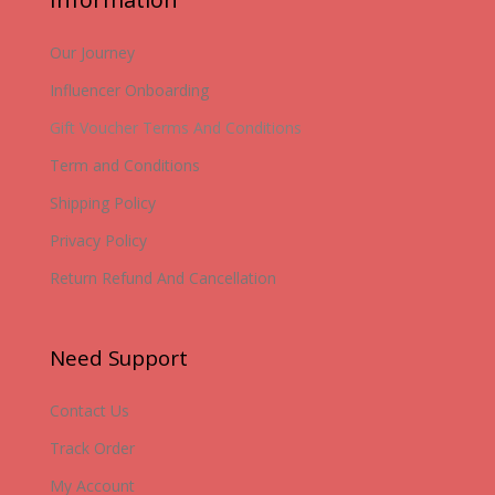
Our Journey
Influencer Onboarding
Gift Voucher Terms And Conditions
Term and Conditions
Shipping Policy
Privacy Policy
Return Refund And Cancellation
Need Support
Contact Us
Track Order
My Account