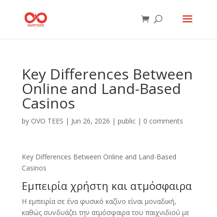
Key Differences Between
Online and Land-Based
Casinos
by
OVO TEES
|
Jun 26, 2026
|
public
|
0 comments
Key Differences Between Online and Land-Based
Casinos
Εμπειρία χρήστη και ατμόσφαιρα
Η εμπειρία σε ένα φυσικό καζίνο είναι μοναδική,
καθώς συνδυάζει την ατμόσφαιρα του παιχνιδιού με