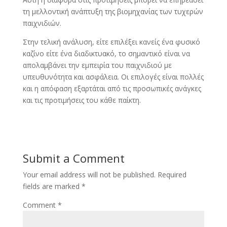
τη μελλοντική ανάπτυξη της βιομηχανίας των τυχερών
παιχνιδιών.
Στην τελική ανάλυση, είτε επιλέξει κανείς ένα φυσικό
καζίνο είτε ένα διαδικτυακό, το σημαντικό είναι να
απολαμβάνει την εμπειρία του παιχνιδιού με
υπευθυνότητα και ασφάλεια. Οι επιλογές είναι πολλές
και η απόφαση εξαρτάται από τις προσωπικές ανάγκες
και τις προτιμήσεις του κάθε παίκτη.
Submit a Comment
Your email address will not be published.
Required
fields are marked
*
Comment
*