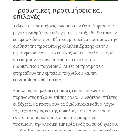
Προσωπικές προτιμήσεις και
επιλογές
Τελικά, οι προτιμήσεις των παικτών θα καθορίσουν σε
μεγάλο βαθμό την επιλογή τους μεταξύ διαδικτυακών
και φυσικών καζίνο. Κάποιοι μπορεί να προτιμούν την
αίσθηση της προσωπικής αλληλεπίδρασης και την
ατμόσφαιρα ενός φυσικού καζίνο, ενώ άλλοι μπορεί
να εκτιμούν την άνεση και την ευκολία του
διαδικτυακού παιχνιδιού. Αυτές οι προτιμήσεις
επηρεάζουν την εμπειρία παιχνιδιού και την
ικανοποίηση κάθε παίκτη.
Επιπλέον, οι ηλικιακές ομάδες και οι κοινωνικοί
παράγοντες παίζουν επίσης ρόλο. Οι νεότεροι παίκτες
ενδέχεται να προτιμούν τα διαδικτυακά καζίνο λόγω
της τεχνολογίας και της ποικιλίας που προσφέρουν,
ενώ οι πιο παραδοσιακοί παίκτες μπορεί να
προτιμούν την κλασική εμπειρία ενός φυσικού χώρου.
Αυτή η διαφορά στις προτιμήσεις μπορεί να επηρεάσει