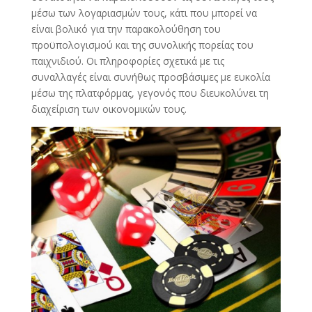
μέσω των λογαριασμών τους, κάτι που μπορεί να
είναι βολικό για την παρακολούθηση του
προϋπολογισμού και της συνολικής πορείας του
παιχνιδιού. Οι πληροφορίες σχετικά με τις
συναλλαγές είναι συνήθως προσβάσιμες με ευκολία
μέσω της πλατφόρμας, γεγονός που διευκολύνει τη
διαχείριση των οικονομικών τους.