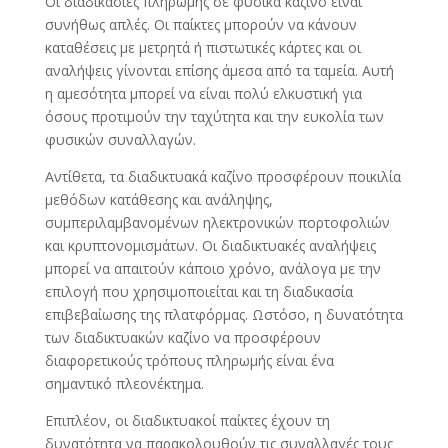
Οι διαδικασίες πληρωμής σε φυσικά καζίνο είναι
συνήθως απλές. Οι παίκτες μπορούν να κάνουν
καταθέσεις με μετρητά ή πιστωτικές κάρτες και οι
αναλήψεις γίνονται επίσης άμεσα από τα ταμεία. Αυτή
η αμεσότητα μπορεί να είναι πολύ ελκυστική για
όσους προτιμούν την ταχύτητα και την ευκολία των
φυσικών συναλλαγών.
Αντίθετα, τα διαδικτυακά καζίνο προσφέρουν ποικιλία
μεθόδων κατάθεσης και ανάληψης,
συμπεριλαμβανομένων ηλεκτρονικών πορτοφολιών
και κρυπτονομισμάτων. Οι διαδικτυακές αναλήψεις
μπορεί να απαιτούν κάποιο χρόνο, ανάλογα με την
επιλογή που χρησιμοποιείται και τη διαδικασία
επιβεβαίωσης της πλατφόρμας. Ωστόσο, η δυνατότητα
των διαδικτυακών καζίνο να προσφέρουν
διαφορετικούς τρόπους πληρωμής είναι ένα
σημαντικό πλεονέκτημα.
Επιπλέον, οι διαδικτυακοί παίκτες έχουν τη
δυνατότητα να παρακολουθούν τις συναλλαγές τους