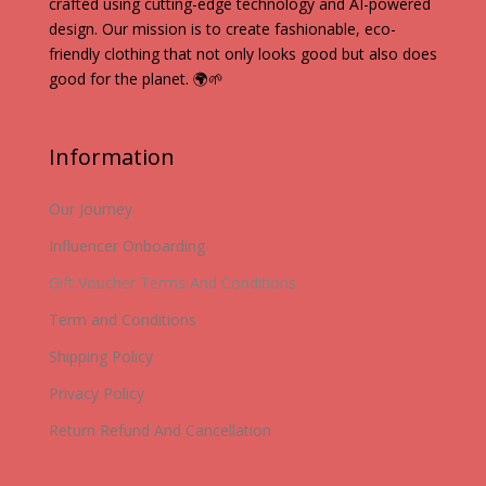
crafted using cutting-edge technology and AI-powered
design. Our mission is to create fashionable, eco-
friendly clothing that not only looks good but also does
good for the planet. 🌍🌱
Information
Our Journey
Influencer Onboarding
Gift Voucher Terms And Conditions
Term and Conditions
Shipping Policy
Privacy Policy
Return Refund And Cancellation