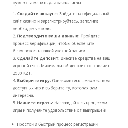
нужно выполнить для начала игры.
Создайте аккаунт:
Зайдите на официальный
сайт казино и зарегистрируйтесь, заполнив
необходимые поля.
Подтвердите ваши данные:
Пройдите
процесс верификации, чтобы обеспечить
безопасность вашей учетной записи.
Сделайте депозит:
Внесите средства на ваш
игровой счет. Минимальный депозит составляет
2500 KZT.
Выберите игру:
Ознакомьтесь с множеством
доступных игр и выберите ту, которая вам
интересна.
Начните играть:
Наслаждайтесь процессом
игры и получайте удовольствие от выигрышей!
Простой и быстрый процесс регистрации