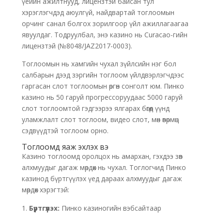
үеийн ажилтнууд, лицензтэй байсан тул
хэрэглэгчдэд аюулгүй, найдвартай тоглоомын
орчинг санал болгох зорилгоор үйл ажиллагаагаа
явуулдаг. Тодруулбал, энэ казино нь Curacao-гийн
лицензтэй (№8048/JAZ2017-0003).
Тоглоомын нь хамгийн чухал зүйлсийн нэг бол
салбарын дээд зэргийн тоглоом үйлдвэрлэгчдээс
гаргасан слот тоглоомын өргөн сонголт юм. Пинко
казино нь 50 гаруй прогрессоруудаас 5000 гаруй
слот тоглоомтой гэдгээрээ ялгарах бөгөөд үүнд
уламжлалт слот тоглоом, видео слот, мөн өвөрмөц
сэдвүүдтэй тоглоом орно.
Тоглоомд яаж эхлэх вэ
Казино тоглоомд оролцох нь амархан, гэхдээ зөв
алхмуудыг дагаж мөрдөх нь чухал. Тоглогчид Пинко
казинод бүртгүүлэх үед дараах алхмуудыг дагаж
мөрдөх хэрэгтэй:
Бүртгүүлэх:
Пинко казиногийн вэбсайтаар