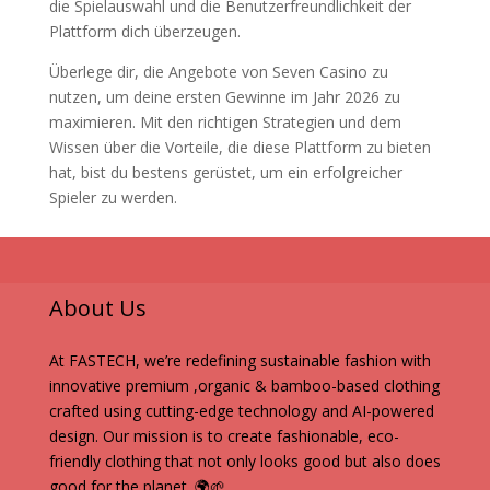
die Spielauswahl und die Benutzerfreundlichkeit der
Plattform dich überzeugen.
Überlege dir, die Angebote von Seven Casino zu
nutzen, um deine ersten Gewinne im Jahr 2026 zu
maximieren. Mit den richtigen Strategien und dem
Wissen über die Vorteile, die diese Plattform zu bieten
hat, bist du bestens gerüstet, um ein erfolgreicher
Spieler zu werden.
About Us
At FASTECH, we’re redefining sustainable fashion with
innovative premium ,organic & bamboo-based clothing
crafted using cutting-edge technology and AI-powered
design. Our mission is to create fashionable, eco-
friendly clothing that not only looks good but also does
good for the planet. 🌍🌱