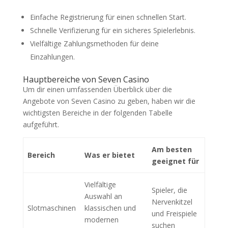
Einfache Registrierung für einen schnellen Start.
Schnelle Verifizierung für ein sicheres Spielerlebnis.
Vielfältige Zahlungsmethoden für deine
Einzahlungen.
Hauptbereiche von Seven Casino
Um dir einen umfassenden Überblick über die
Angebote von Seven Casino zu geben, haben wir die
wichtigsten Bereiche in der folgenden Tabelle
aufgeführt.
Am besten
Bereich
Was er bietet
geeignet für
Vielfältige
Spieler, die
Auswahl an
Nervenkitzel
Slotmaschinen
klassischen und
und Freispiele
modernen
suchen