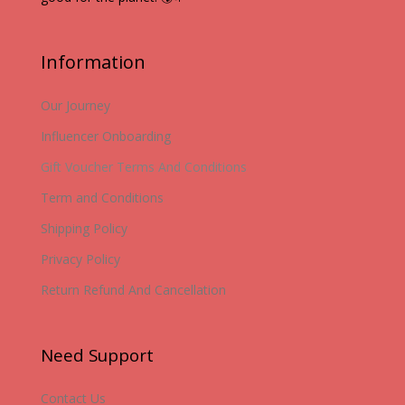
Information
Our Journey
Influencer Onboarding
Gift Voucher Terms And Conditions
Term and Conditions
Shipping Policy
Privacy Policy
Return Refund And Cancellation
Need Support
Contact Us