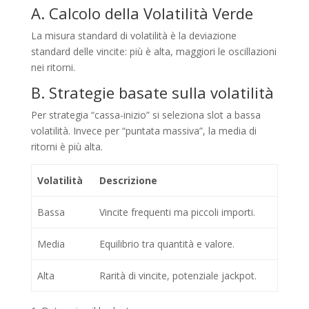
A. Calcolo della Volatilità Verde
La misura standard di volatilità è la deviazione
standard delle vincite: più è alta, maggiori le oscillazioni
nei ritorni.
B. Strategie basate sulla volatilità
Per strategia “cassa-inizio” si seleziona slot a bassa
volatilità. Invece per “puntata massiva”, la media di
ritorni è più alta.
Volatilità
Descrizione
Bassa
Vincite frequenti ma piccoli importi.
Media
Equilibrio tra quantità e valore.
Alta
Rarità di vincite, potenziale jackpot.