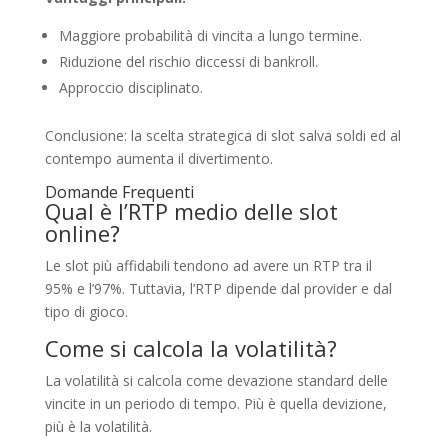
Maggiore probabilità di vincita a lungo termine.
Riduzione del rischio diccessi di bankroll.
Approccio disciplinato.
Conclusione: la scelta strategica di slot salva soldi ed al
contempo aumenta il divertimento.
Domande Frequenti
Qual è l’RTP medio delle slot
online?
Le slot più affidabili tendono ad avere un RTP tra il
95% e l’97%. Tuttavia, l’RTP dipende dal provider e dal
tipo di gioco.
Come si calcola la volatilità?
La volatilità si calcola come devazione standard delle
vincite in un periodo di tempo. Più è quella devizione,
più è la volatilità.