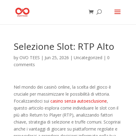
Selezione Slot: RTP Alto
by
OVO TEES
|
Jun 25, 2026
|
Uncategorized
|
0
comments
Nel mondo dei casinò online, la scelta del gioco è
cruciale per massimizzare le possibilità di vittoria.
Focalizzandoci sui
casino senza autoesclusione
,
questo articolo esplora come individuare le slot con il
più alto Return to Player (RTP), analizzando fattori
chiave, strategia di selezione e truffe comuni. Scoprirai
anche i vantaggi di giocare su piattaforme regolate e
provvederai a prendere decisioni informate nella tua